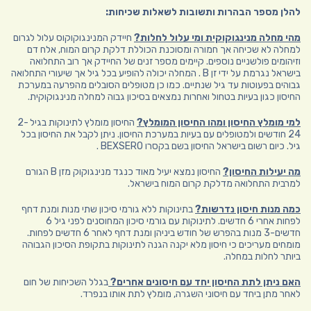
להלן מספר הבהרות ותשובות לשאלות שכיחות:
מהי מחלה מנינגוקוקית ומי עלול לחלות?
חיידק המנינגוקוקוס עלול לגרום
למחלה לא שכיחה אך חמורה ומסוכנת הכוללת דלקת קרום המוח, אלח דם
וזיהומים פולשניים נוספים. קיימים מספר זנים של החיידק אך רוב התחלואה
בישראל נגרמת על ידי זן B . המחלה יכולה להופיע בכל גיל אך שיעורי התחלואה
גבוהים בפעוטות עד גיל שנתיים. כמו כן מטופלים הסובלים מהפרעה במערכת
החיסון כגון בעיות בטחול ואחרות נמצאים בסיכון גבוה למחלה מנינגוקוקית.
למי מומלץ החיסון ומהו החיסון המומלץ?
החיסון מומלץ לתינוקות בגיל 2-
24 חודשים ולמטופלים עם בעיות במערכת החיסון. ניתן לקבל את החיסון בכל
גיל. כיום רשום בישראל החיסון בשם בקסרו BEXSERO .
מה יעילות החיסון?
החיסון נמצא יעיל מאוד כנגד מנינגוקוק מזן B הגורם
למרבית התחלואה מדלקת קרום המוח בישראל.
כמה מנות חיסון נדרשות?
בתינוקות ללא גורמי סיכון שתי מנות ומנת דחף
לפחות אחרי 6 חדשים. לתינוקות עם גורמי סיכון המחוסנים לפני גיל 6
חדשים-3 מנות בהפרש של חודש ביניהן ומנת דחף לאחר 6 חדשים לפחות.
מומחים מעריכים כי חיסון מלא יקנה הגנה לתינוקות בתקופת הסיכון הגבוהה
ביותר לחלות במחלה.
האם ניתן לתת החיסון יחד עם חיסונים אחרים?
בגלל השכיחות של חום
לאחר מתן ביחד עם חיסוני השגרה, מומלץ לתת אותו בנפרד.