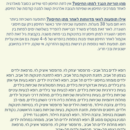
מהן הוריות הנגד למתן החיסון?
אין לתת החיסון למי שידוע כסובל מאלרגיה
לאחד ממרכיבי החיסון או שפיתח תגובה אלרגית קשה למנה קודמת של החיסון.
אילו תופעות לוואי מדווחות לאחר מתן החיסון?
התופעה השכיחה ביותר
היא חום מעל 38 מעלות. התופעה שכיחה יותר כאשר החיסון ניתן עם חיסוני
השגרה. לאור זאת ממליץ משרד הבריאות להפריד בשלושה ימים לפחות בין
חיסוני השגרה למתן חיסון זה בתינוקות בני פחות משנה. בקבוצת גיל זאת לתת
אקמול לאחר החיסון ושתי מנות נוספות בהפרש של 4-6 שעות גם אם אין עליית
חום. תופעות לוואי נוספות הן רגישות במקום ההזרקה, אי שקט, ירידה בתיאבון,
ישנוניות ובכי חריג.
רופא ילדים בתל אביב-
פרופסור יצחק לוי
,
פרופסור איציק לוי
,
מרפאת ילדים
בצפון תל אביב,
תזונת תינוקות בתל אביב
,
רופא לתזונת תינוקות תל אביב
,
רופא
ילדים מומחה בחיסוני ילדים תל אביב
,
רופא לאלרגיה ילדים
,
רופא בעיות אף אוזן
גרון בילדים
,
בעיות אנדוקריניות בילדים
,
בעיות המטולוגיות שכיחות בילדים,
בעיות כירורגיות שכיחות בילדים
,
רופא לבעיות עור בילדים
,
רופא לבעיות עיניים
שכיחות בילדים
,
בעיות נוירולוגיות שכיחות בילדים
,
מחלות דרכי העיכול ילדים
,
מחלות זיהומיות שכיחות בילדים
,
מחלות כליה ודרכי השתן בילדים
,
מומי לב
בילדים
,
צהבת היילוד
,
מרפאת הילדים של פרופסור איציק לוי
,
בטיחות תינוקות
וילדים
,
חיסונים ותרופות
,
תזונת תינוקות
,
בעיות שכיחות בשנה הראשונה
,
נקודות
חשובות בטיפול
,
צהבת היילוד
,
רופא לצהבת היילוד
,
חיסון נגד חיידק
המנינגוקוקוס מסוג B
,
רופא למחלות ילדים תל אביב
,
מומחה במחלות ילדים
,
רופא מחלות ילדים תל אביב
,
פרופסור יצחק לוי
,
פרופסור איציק לוי
,
מרפאת
ילדים בצפון תל-אביב
.
מרפאת ילדים תל-אביב
.