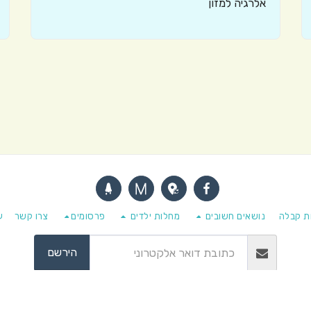
אלרגיה למזון
ת קבלה
נושאים חשובים
מחלות ילדים
פרסומים
צרו קשר
ע
הירשם
ם © 2026 כל הזכויות שמורות -
מרפאת הילדים של פרופ' איציק לוי וד"ר נורית 
מופעל על-ידי
SITE123
-
בניית אתרים