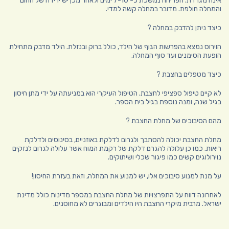
אינה מגרדת. הפריחה נמשכת כ- 7-10 ימים ולאחר מכן יש ירידה של החום
והמחלה חולפת. מדובר במחלה קשה למדי.
כיצד ניתן להדבק במחלה ?
הוירוס נמצא בהפרשות הגוף של הילד, כולל ברוק ובנזלת. הילד מדבק מתחילת
הופעת הסימנים ועד סוף המחלה.
כיצד מטפלים בחצבת ?
לא קיים טיפול ספציפי לחצבת. הטיפול העיקרי הוא במניעתה על ידי מתן חיסון
בגיל שנה, ומנה נוספת בגיל בית הספר.
מהם הסיבוכים של מחלת החצבת ?
מחלת החצבת יכולה להסתבך ולגרום לדלקת באוזניים, בסינוסים ולדלקת
ריאות. כמו כן עלולה להגרם דלקת של רקמת המוח אשר עלולה לגרום לנזקים
נוירולוגים קשים כמו פיגור שכלי ושיתוקים.
על מנת למנוע סיבוכים אלו, יש למנוע את המחלה, וזאת בעזרת החיסון!
לאחרונה דווח על התפרצויות של מחלת החצבת במספר מדינות כולל מדינת
ישראל. מרבית מיקרי החצבת היו הילדים ומבוגרים לא מחוסנים.